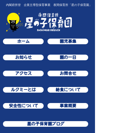
内閣府所管 企業主導型保育事業 夜間保育所「星の子保育園」
ホーム
園児募集
お知らせ
園の一日
アクセス
お問合せ
ルクミーとは
給食について
安全性について
事業概要
星の子保育園ブログ