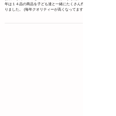
お店屋さんごっこ
お店屋さんごっこを１１／２９に行いました。 今
年は１４品の商品を子ども達と一緒にたくさん作
りました。 (毎年クオリティーが高くなってます
(笑)) 「いらっしゃいませー」 「これいかがです
か？」 と声をかけるお店屋さん。 「こんにちは
ー」 「これください！！」...