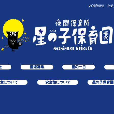
内閣府所管 企業
せ
園児募集
園の一日
食について
安全性について
星の子保育園