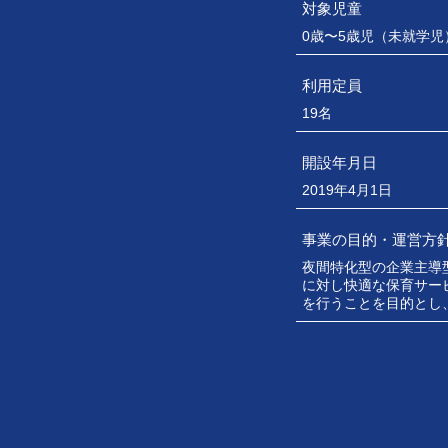
対象児童
0歳〜5歳児（未就学
利用定員
19名
開設年月日
2019年4月1日
事業の目的・運営方
夜間特化型の企業主導
に対し快適な保育サー
を行うことを目的とし