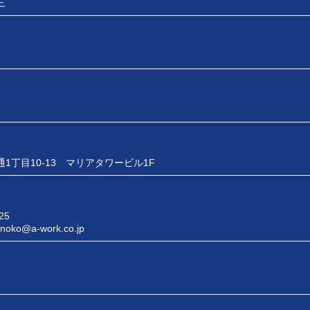
三
1丁目10-13 マリアタワービル1F
25
inoko@a-work.co.jp