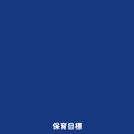
保育理念
「子」は「個」なり ひとりひとりがイ
キと愛情・感性豊かに育つ環境づくり
保育目標