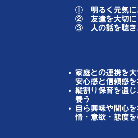
​① 明るく元気
② 友達を大切に
​③ 人の話を聴
家庭との連携を大
安心感と信頼感を
縦割り保育を通じ
養う
自ら興味や関心を
情・
意欲・態度を